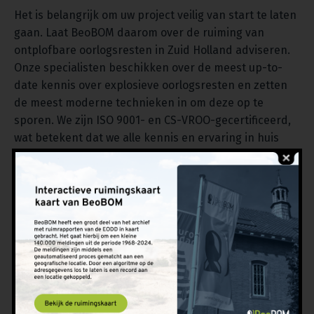
Het is belangrijk om uw project veilig van start te laten
gaan. Laat BeoBOM daarom over de ruiming van
ontplofbare oorlogsresten in Zuid Holland adviseren.
Onze specialisten beschikken over de meest up-to-
date kennis over explosieve oorlogsresten en zetten
de meest moderne technieken in om deze op te
sporen. We zijn ISO 9001- en CS-VROO-gecertificeerd,
wat betekent dat we alle kennis en ervaring in huis
hebben om een explosieven onderzoek kundig uit te
voeren en bouwprojecten te ondersteunen bij
explosieven-gerelateerde werkzaamheden. Heeft u
vragen of wilt u ons inschakelen voor uw project?
Neem dan contact met ons op via het
contactformulier
op onze site, bel naar 010 820 29 20 of stuur een e-mail
naar
info@beobom.nl
. We staan u zo snel mogelijk te
woord.