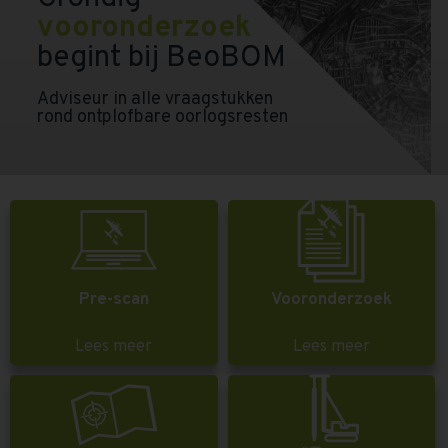
vooronderzoek
begint bij BeoBOM
Adviseur in alle vraagstukken
rond ontplofbare oorlogsresten
Pre-scan
Vooronderzoek
Lees meer
Lees meer