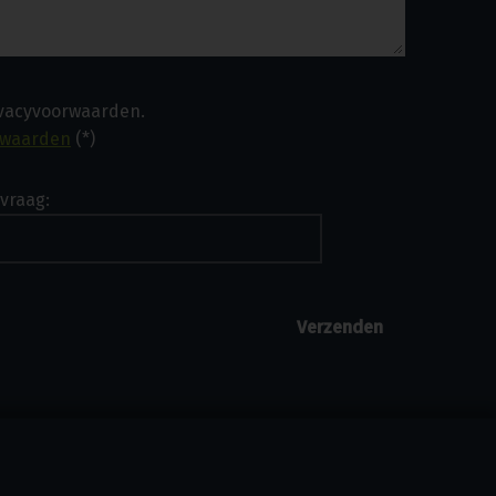
ivacyvoorwaarden.
rwaarden
(*)
vraag: