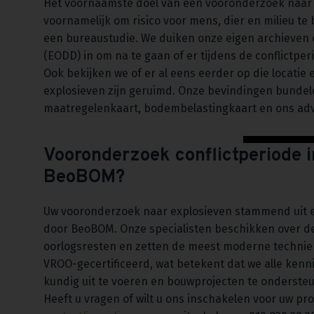
Het voornaamste doel van een vooronderzoek naar ex
voornamelijk om risico voor mens, dier en milieu te
een bureaustudie. We duiken onze eigen archieven 
(EODD) in om na te gaan of er tijdens de conflictper
Ook bekijken we of er al eens eerder op die locatie
explosieven zijn geruimd. Onze bevindingen bunde
maatregelenkaart, bodembelastingkaart en ons adv
Vooronderzoek conflictperiode i
BeoBOM?
Uw vooronderzoek naar explosieven stammend uit ee
door BeoBOM. Onze specialisten beschikken over de
oorlogsresten en zetten de meest moderne techniek
VROO-gecertificeerd, wat betekent dat we alle ken
kundig uit te voeren en bouwprojecten te onderst
Heeft u vragen of wilt u ons inschakelen voor uw pr