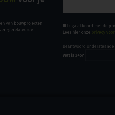
BOM
voor je
asen van bouwprojecten
Ik ga akkoord met de pr
even-gerelateerde
Lees hier onze
privacy voo
Beantwoord onderstaande 
Wat is 3+5?