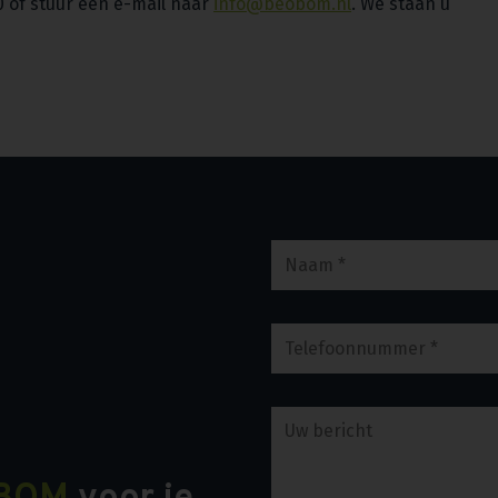
0 of stuur een e-mail naar
info@beobom.nl
. We staan u