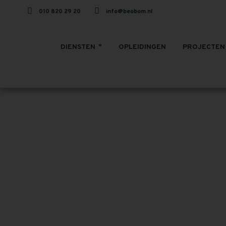
010 820 29 20
info@beobom.nl
DIENSTEN
OPLEIDINGEN
PROJECTEN