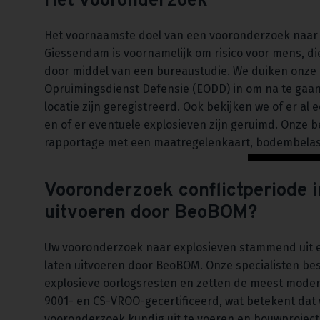
Het vooronderzoek
Het voornaamste doel van een vooronderzoek naar ex
Giessendam is voornamelijk om risico voor mens, die
door middel van een bureaustudie. We duiken onze 
Opruimingsdienst Defensie (EODD) in om na te gaan 
locatie zijn geregistreerd. Ook bekijken we of er al
en of er eventuele explosieven zijn geruimd. Onze
rapportage met een maatregelenkaart, bodembelast
Vooronderzoek conflictperiode 
uitvoeren door BeoBOM?
Uw vooronderzoek naar explosieven stammend uit e
laten uitvoeren door BeoBOM. Onze specialisten be
explosieve oorlogsresten en zetten de meest moder
9001- en CS-VROO-gecertificeerd, wat betekent dat 
vooronderzoek kundig uit te voeren en bouwproject