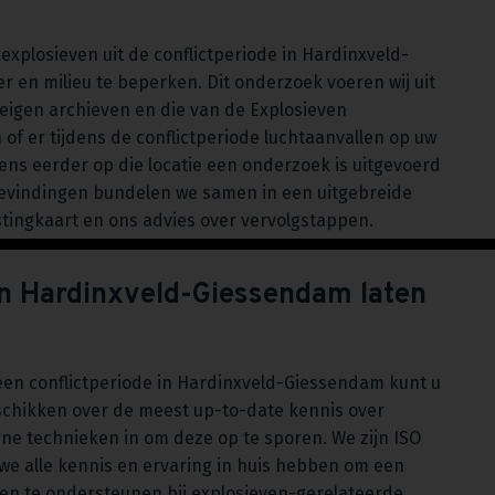
plosieven uit de conflictperiode in Hardinxveld-
r en milieu te beperken. Dit onderzoek voeren wij uit
eigen archieven en die van de Explosieven
of er tijdens de conflictperiode luchtaanvallen op uw
 eens eerder op die locatie een onderzoek is uitgevoerd
 bevindingen bundelen we samen in een uitgebreide
ingkaart en ons advies over vervolgstappen.
in Hardinxveld-Giessendam laten
en conflictperiode in Hardinxveld-Giessendam kunt u
schikken over de meest up-to-date kennis over
ne technieken in om deze op te sporen. We zijn ISO
we alle kennis en ervaring in huis hebben om een
en te ondersteunen bij explosieven-gerelateerde