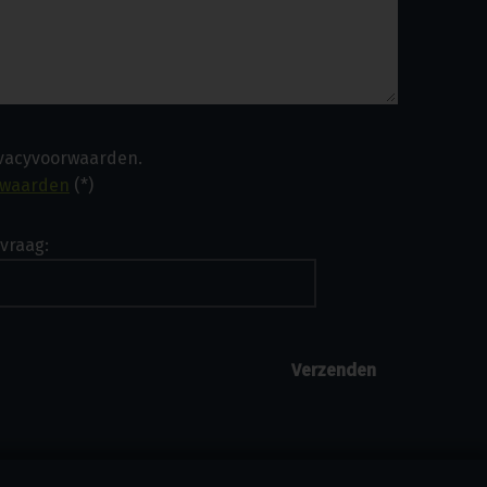
ivacyvoorwaarden.
rwaarden
(*)
vraag: