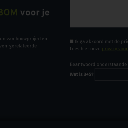
BOM
voor je
asen van bouwprojecten
Ik ga akkoord met de pr
even-gerelateerde
Lees hier onze
privacy voo
Beantwoord onderstaande 
Wat is 3+5?