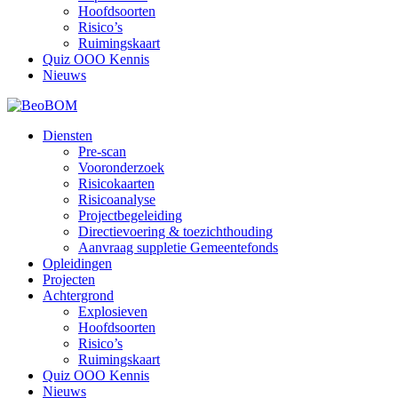
Hoofdsoorten
Risico’s
Ruimingskaart
Quiz OOO Kennis
Nieuws
Diensten
Pre-scan
Vooronderzoek
Risicokaarten
Risicoanalyse
Projectbegeleiding
Directievoering & toezichthouding
Aanvraag suppletie Gemeentefonds
Opleidingen
Projecten
Achtergrond
Explosieven
Hoofdsoorten
Risico’s
Ruimingskaart
Quiz OOO Kennis
Nieuws