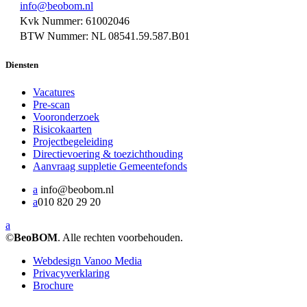
info@beobom.nl
Kvk Nummer: 61002046
BTW Nummer: NL 08541.59.587.B01
Diensten
Vacatures
Pre-scan
Vooronderzoek
Risicokaarten
Projectbegeleiding
Directievoering & toezichthouding
Aanvraag suppletie Gemeentefonds
a
info@beobom.nl
a
010 820 29 20
a
©
BeoBOM
. Alle rechten voorbehouden.
Webdesign Vanoo Media
Privacyverklaring
Brochure