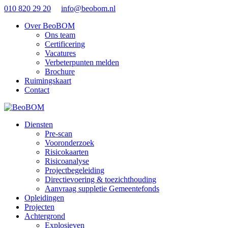
010 820 29 20
info@beobom.nl
Over BeoBOM
Ons team
Certificering
Vacatures
Verbeterpunten melden
Brochure
Ruimingskaart
Contact
Diensten
Pre-scan
Vooronderzoek
Risicokaarten
Risicoanalyse
Projectbegeleiding
Directievoering & toezichthouding
Aanvraag suppletie Gemeentefonds
Opleidingen
Projecten
Achtergrond
Explosieven