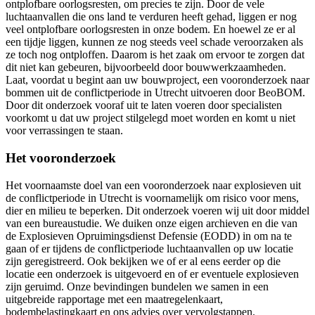
ontplofbare oorlogsresten, om precies te zijn. Door de vele
luchtaanvallen die ons land te verduren heeft gehad, liggen er nog
veel ontplofbare oorlogsresten in onze bodem. En hoewel ze er al
een tijdje liggen, kunnen ze nog steeds veel schade veroorzaken als
ze toch nog ontploffen. Daarom is het zaak om ervoor te zorgen dat
dit niet kan gebeuren, bijvoorbeeld door bouwwerkzaamheden.
Laat, voordat u begint aan uw bouwproject, een vooronderzoek naar
bommen uit de conflictperiode in Utrecht uitvoeren door BeoBOM.
Door dit onderzoek vooraf uit te laten voeren door specialisten
voorkomt u dat uw project stilgelegd moet worden en komt u niet
voor verrassingen te staan.
Het vooronderzoek
Het voornaamste doel van een vooronderzoek naar explosieven uit
de conflictperiode in Utrecht is voornamelijk om risico voor mens,
dier en milieu te beperken. Dit onderzoek voeren wij uit door middel
van een bureaustudie. We duiken onze eigen archieven en die van
de Explosieven Opruimingsdienst Defensie (EODD) in om na te
gaan of er tijdens de conflictperiode luchtaanvallen op uw locatie
zijn geregistreerd. Ook bekijken we of er al eens eerder op die
locatie een onderzoek is uitgevoerd en of er eventuele explosieven
zijn geruimd. Onze bevindingen bundelen we samen in een
uitgebreide rapportage met een maatregelenkaart,
bodembelastingkaart en ons advies over vervolgstappen.