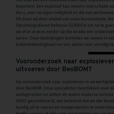
beperken. Een explosief kan immers veel schade aan
die u, voor uw eigen veiligheid en die van werknem
Dit doen wij door middel van onze bureaustudie. We
Opruimingsdienst Defensie (EODD) in om na te gaan 
we of er al eens eerder op die locatie een onderzoe
waren. Onze bevindingen bundelen we samen in een
bodembelastingkaart en ons advies over vervolgst
Vooronderzoek naar explosieven
uitvoeren door BeoBOM?
Uw vooronderzoek naar explosieven in uw werkgebi
door BeoBOM. Onze specialisten beschikken over de
oorlogsresten en zetten de meest moderne techniek
VROO-gecertificeerd, wat betekent dat we alle ken
kundig uit te voeren en bouwprojecten te onderst
Heeft u vragen of wilt u ons inschakelen voor uw pr