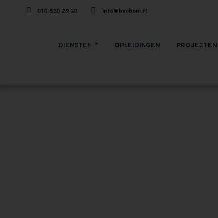
010 820 29 20
info@beobom.nl
DIENSTEN
OPLEIDINGEN
PROJECTEN