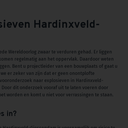
sieven Hardinxveld-
ede Wereldoorlog zwaar te verduren gehad. Er liggen
 komen regelmatig aan het oppervlak. Daardoor weten
ggen. Bent u projectleider van een bouwplaats of gaat u
 we er zeker van zijn dat er geen onontplofte
 vooronderzoek naar explosieven in Hardinxveld-
 Door dit onderzoek vooraf uit te laten voeren door
oet worden en komt u niet voor verrassingen te staan.
s in?
n Hardinxveld-Giessendam is voornamelijk om risico te