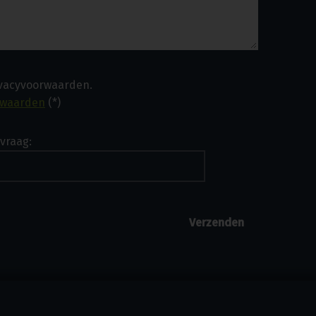
ivacyvoorwaarden.
rwaarden
(*)
vraag: