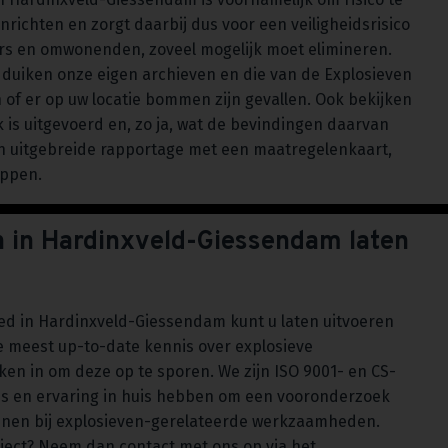
richten en zorgt daarbij dus voor een veiligheidsrisico
ers en omwonenden, zoveel mogelijk moet elimineren.
 duiken onze eigen archieven en die van de Explosieven
of er op uw locatie bommen zijn gevallen. Ook bekijken
k is uitgevoerd en, zo ja, wat de bevindingen daarvan
 uitgebreide rapportage met een maatregelenkaart,
appen.
 in Hardinxveld-Giessendam laten
ed in Hardinxveld-Giessendam kunt u laten uitvoeren
 meest up-to-date kennis over explosieve
en in om deze op te sporen. We zijn ISO 9001- en CS-
nis en ervaring in huis hebben om een vooronderzoek
eunen bij explosieven-gerelateerde werkzaamheden.
oject? Neem dan contact met ons op via het