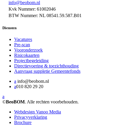
info@beobom.nl
Kvk Nummer: 61002046
BTW Nummer: NL 08541.59.587.B01
Diensten
Vacatures
Pre-scan
Vooronderzoek
Risicokaarten
Projectbegeleiding
Directievoering & toezichthouding
Aanvraag suppletie Gemeentefonds
a
info@beobom.nl
a
010 820 29 20
a
©
BeoBOM
. Alle rechten voorbehouden.
Webdesign Vanoo Media
Privacyverklaring
Brochure