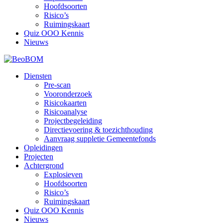
Hoofdsoorten
Risico’s
Ruimingskaart
Quiz OOO Kennis
Nieuws
Diensten
Pre-scan
Vooronderzoek
Risicokaarten
Risicoanalyse
Projectbegeleiding
Directievoering & toezichthouding
Aanvraag suppletie Gemeentefonds
Opleidingen
Projecten
Achtergrond
Explosieven
Hoofdsoorten
Risico’s
Ruimingskaart
Quiz OOO Kennis
Nieuws