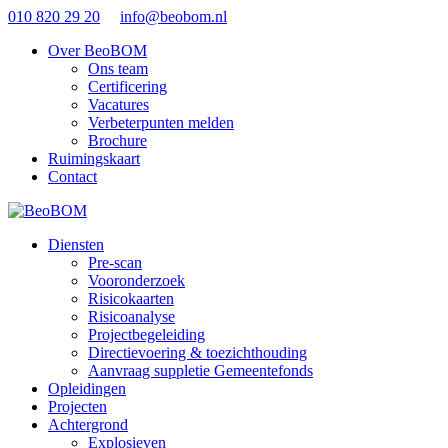
010 820 29 20
info@beobom.nl
Over BeoBOM
Ons team
Certificering
Vacatures
Verbeterpunten melden
Brochure
Ruimingskaart
Contact
Diensten
Pre-scan
Vooronderzoek
Risicokaarten
Risicoanalyse
Projectbegeleiding
Directievoering & toezichthouding
Aanvraag suppletie Gemeentefonds
Opleidingen
Projecten
Achtergrond
Explosieven