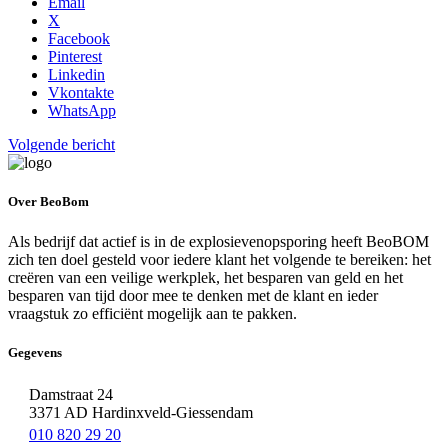
Email
X
Facebook
Pinterest
Linkedin
Vkontakte
WhatsApp
Bericht
Volgende bericht
navigatie
Over BeoBom
Als bedrijf dat actief is in de explosievenopsporing heeft BeoBOM
zich ten doel gesteld voor iedere klant het volgende te bereiken: het
creëren van een veilige werkplek, het besparen van geld en het
besparen van tijd door mee te denken met de klant en ieder
vraagstuk zo efficiënt mogelijk aan te pakken.
Gegevens
Damstraat 24
3371 AD Hardinxveld-Giessendam
010 820 29 20