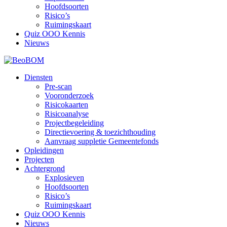
Hoofdsoorten
Risico’s
Ruimingskaart
Quiz OOO Kennis
Nieuws
Diensten
Pre-scan
Vooronderzoek
Risicokaarten
Risicoanalyse
Projectbegeleiding
Directievoering & toezichthouding
Aanvraag suppletie Gemeentefonds
Opleidingen
Projecten
Achtergrond
Explosieven
Hoofdsoorten
Risico’s
Ruimingskaart
Quiz OOO Kennis
Nieuws