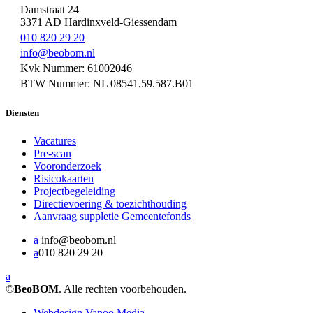
Damstraat 24
3371 AD Hardinxveld-Giessendam
010 820 29 20
info@beobom.nl
Kvk Nummer: 61002046
BTW Nummer: NL 08541.59.587.B01
Diensten
Vacatures
Pre-scan
Vooronderzoek
Risicokaarten
Projectbegeleiding
Directievoering & toezichthouding
Aanvraag suppletie Gemeentefonds
a
info@beobom.nl
a
010 820 29 20
a
©
BeoBOM
. Alle rechten voorbehouden.
Webdesign Vanoo Media