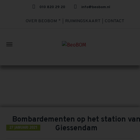
010 820 29 20
info@beobom.nl
OVER BEOBOM
RUIMINGSKAART
CONTACT
TAG ARCHIVES: GEMEENTEHUIS
Home
»
gemeentehuis
Bombardementen op het station va
Giessendam
27 JANUARI 2021