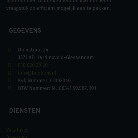
tijd door mee te denken met de klant en ieder
vraagstuk zo efficiënt mogelijk aan te pakken.
GEGEVENS
Damstraat 24
3371 AD Hardinxveld-Giessendam
010 820 29 20
info@beobom.nl
Kvk Nummer: 61002046
BTW Nummer: NL 08541.59.587.B01
DIENSTEN
Vacatures
Pre-scan