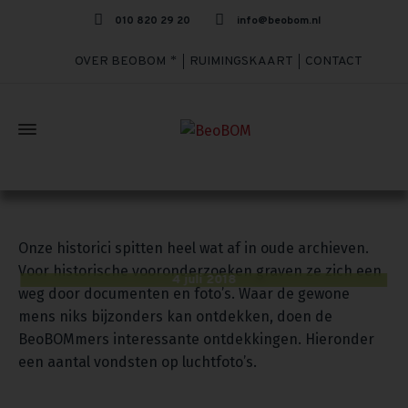
010 820 29 20
info@beobom.nl
OVER BEOBOM
RUIMINGSKAART
CONTACT
Spitten door oude archieven: luchtfoto’s
Onze historici spitten heel wat af in oude archieven.
Voor historische vooronderzoeken graven ze zich een
4 juli 2018
weg door documenten en foto’s. Waar de gewone
mens niks bijzonders kan ontdekken, doen de
BeoBOMmers interessante ontdekkingen. Hieronder
een aantal vondsten op luchtfoto’s.