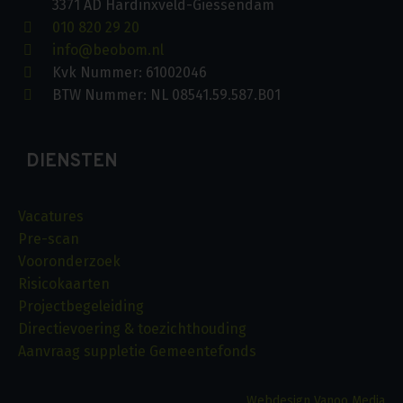
3371 AD Hardinxveld-Giessendam
010 820 29 20
info@beobom.nl
Kvk Nummer: 61002046
BTW Nummer: NL 08541.59.587.B01
DIENSTEN
Vacatures
Pre-scan
Vooronderzoek
Risicokaarten
Projectbegeleiding
Directievoering & toezichthouding
Aanvraag suppletie Gemeentefonds
Webdesign Vanoo Media