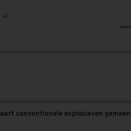
ACH
 ARCHIVES: CONVENTIONELE EXPLOSI
Home
»
Conventionele explosieven
kaart conventionele explosieven gemee