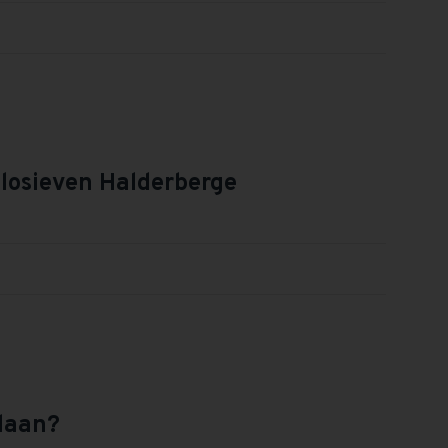
losieven Halderberge
daan?