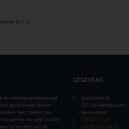
g van de [...]
GEGEVENS
s in de explosievenopsporing
Damstraat 24
doel gesteld voor iedere
3371 AD Hardinxveld-
ereiken: het creëren van
Giessendam
et besparen van geld en het
010 820 29 20
 mee te denken met de
info@beobom.nl