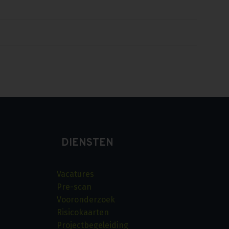
DIENSTEN
Vacatures
Pre-scan
Vooronderzoek
Risicokaarten
Projectbegeleiding