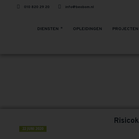
010 820 29 20
info@beobom.nl
DIENSTEN
OPLEIDINGEN
PROJECTEN
TAG
Risico
22 JUNI 2020