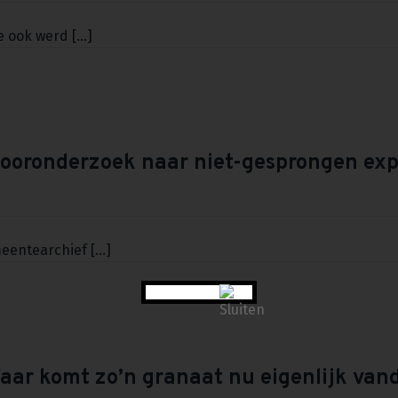
ook werd [...]
oronderzoek naar niet-gesprongen exp
entearchief [...]
aar komt zo’n granaat nu eigenlijk van