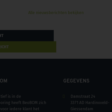
Alle nieuwsberichten bekijken
HT
ICHT
BOM
GEGEVENS
tief is in de
Damstraat 24
oring heeft BeoBOM zich
3371 AD Hardinxveld-
 voor iedere klant het
Giessendam