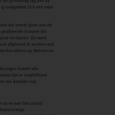
e ten grondslag lag aan de
s grondgebied zich een waar
ten die vooraf gaan aan de
 geallieerde troepen die
jand verrassen. Dit werd
cesvol afgerond te worden met
erden elders op Walcheren
lissingen komen alle
gehad dat er ontplofbare
nd van destijds nog