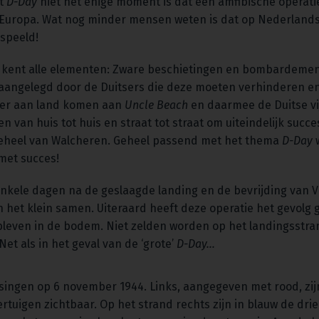
at
D-Day
niet het enige moment is dat een amfibische operati
n Europa. Wat nog minder mensen weten is dat op Nederland
espeeld!
n kent alle elementen: Zware beschietingen en bombardemen
aangelegd door de Duitsers die deze moeten verhinderen en
ter aan land komen aan
Uncle Beach
en daarmee de Duitse vi
 van huis tot huis en straat tot straat om uiteindelijk suc
geheel van Walcheren. Geheel passend met het thema
D-Day
w
met succes!
kele dagen na de geslaagde landing en de bevrijding van V
n het klein samen. Uiteraard heeft deze operatie het gevolg 
bleven in de bodem. Niet zelden worden op het landingsstra
et als in het geval van de ‘grote’
D-Day…