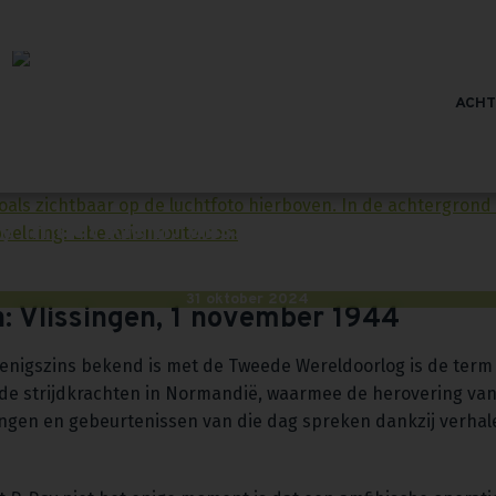
ACH
 in het klein: Vlissingen, 1 novembe
31 oktober 2024
n: Vlissingen, 1 november 1944
 enigszins bekend is met de Tweede Wereldoorlog is de ter
rde strijdkrachten in Normandië, waarmee de herovering va
ngen en gebeurtenissen van die dag spreken dankzij verhalen