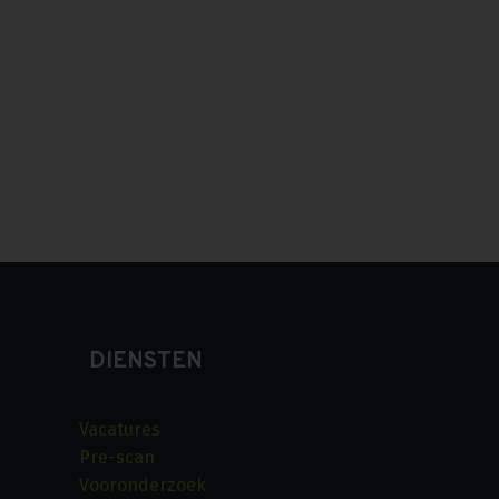
DIENSTEN
Vacatures
Pre-scan
Vooronderzoek