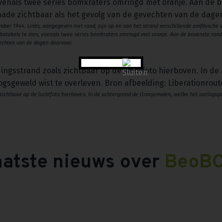
mber 1944. Links, aangegeven met rood, zijn op en aan het strand verschillende amfibische v
bstakels te zien, evenals twee series bomkraters omringd met oranje. Aan de bovenste rand v
echten van de dagen daarvoor.
 zichtbaar op de luchtfoto hierboven. In de achtergrond de Oranjemolen, welke het oorlogsge
aatste nieuws over
BeoB