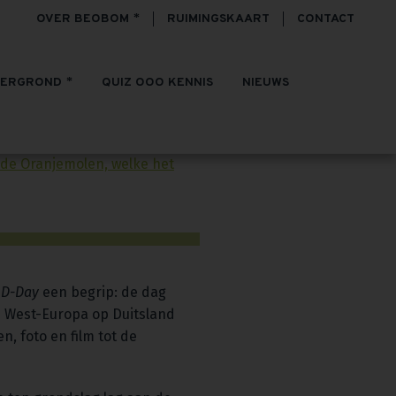
OVER BEOBOM
RUIMINGSKAART
CONTACT
TERGROND
QUIZ OOO KENNIS
NIEUWS
r 1944
m
D-Day
een begrip: de dag
n West-Europa op Duitsland
, foto en film tot de