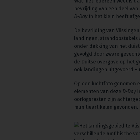
Wat niet iedereen weet is d
bevrijding van een deel va
D-Day
in het klein heeft afg
De bevrijding van Vlissinge
landingen, strandobstakels 
onder dekking van het duis
gevolgd door zware gevechten
de Duitse overgave op het 
ook landingen uitgevoerd – 
Op een luchtfoto genomen en
elementen van deze
D-Day
i
oorlogsresten zijn achterge
munitieartikelen gevonden. N