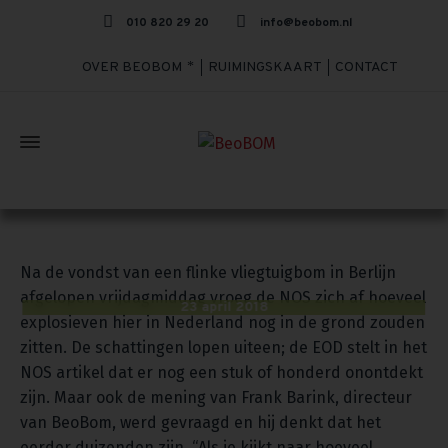
010 820 29 20
info@beobom.nl
OVER BEOBOM
RUIMINGSKAART
CONTACT
“Hoeveel oude bommen liggen er in Nederland?”
Na de vondst van een flinke vliegtuigbom in Berlijn
afgelopen vrijdagmiddag vroeg de NOS zich af hoeveel
23 april 2018
explosieven hier in Nederland nog in de grond zouden
zitten. De schattingen lopen uiteen; de EOD stelt in het
NOS artikel dat er nog een stuk of honderd onontdekt
zijn. Maar ook de mening van Frank Barink, directeur
van BeoBom, werd gevraagd en hij denkt dat het
eerder duizenden zijn. “Als je kijkt naar hoeveel