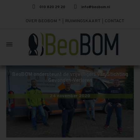
010 820 29 20
info@beobom.nl
OVER BEOBOM
RUIMINGSKAART
CONTACT
BeoBOM ondersteunt de vrijwilligers van Stichting
Gevonden-Verloren
24 november 2020