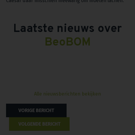
Caesar daar misschien meewarig om moeten lachen.
Laatste nieuws over
BeoBOM
Alle nieuwsberichten bekijken
Bericht
VORIGE BERICHT
navigatie
VOLGENDE BERICHT