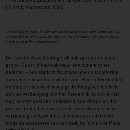
[1]
Uit
De oorlogsdagboeken van Louis Barthas 1914-1918
e
(3
druk; Amsterdam 2000).
Afbeelding 1: In het bos bij Stokkum, dat tijdens de Eerste Wereldoorlog op Duits
grondgebied lag, zijn sporen van loopgraven gereconstrueerd om passanten een
indruk te geven (bron: achterhoek.nl)
De Tweede Wereldoorlog trok ook zijn sporen in de
grond. De strijd had weliswaar een dynamischer
karakter – een statisch front was meer uitzondering
dan regel – maar in de winter van 1944 en 1945 legden
de Duitsers evenwel omvangrijke loopgravenstelsels
aan ter verdediging van het Derde Rijk, zo ook in het
nog bezette deel van Nederland. Luchtfoto’s uit die
periode tonen het zware, veelal door dwangarbeiders
verrichte graafwerk dat zich kilometers uitstrekte
langs de oostoevers van de IJssel, de Rijn en de Maas