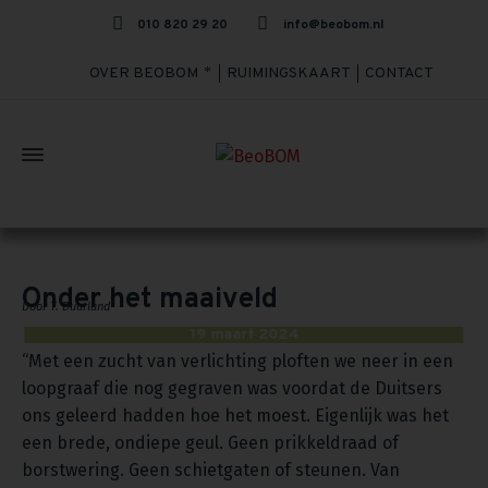
010 820 29 20
info@beobom.nl
OVER BEOBOM
RUIMINGSKAART
CONTACT
Onder het maaiveld
Onder het maaiveld
Door T. Duurland
19 maart 2024
“Met een zucht van verlichting ploften we neer in een
loopgraaf die nog gegraven was voordat de Duitsers
ons geleerd hadden hoe het moest. Eigenlijk was het
een brede, ondiepe geul. Geen prikkeldraad of
borstwering. Geen schietgaten of steunen. Van