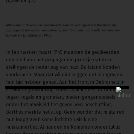
(
afbeelding 2
).
Afbeelding 2: Bovenop de zeventiende-eeuwse vestingwal van Doesburg zijn
zigzaggende loopgraven aangebracht, door fanatieke nazi’s zelfs voorzien van
hakenkruis (Luchtfoto uit 1945).
In februari en maart 1945 maakten de geallieerden
een eind aan het propagandasprookje dat deze
stellingen de nederlaag van nazi-Duitsland konden
voorkomen. Maar dat wil niet zeggen dat loopgraven
hun tijd hebben gehad. Aan het front in Oekraïne zijn
ze alomtegenwoordig. Naast fysieke bescherming
tegen kogels en granaten, bieden gangenstelsels
onder het maaiveld het gevoel van beschutting,
Barthas merkte het al op. Geen wonder dat militairen
hun loopgraven soms inrichten als kleine
huiskamertjes. Al hadden de Romeinen onder Julius