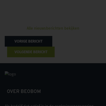
Alle nieuwsberichten bekijken
Bericht
VORIGE BERICHT
navigatie
VOLGENDE BERICHT
OVER BEOBOM