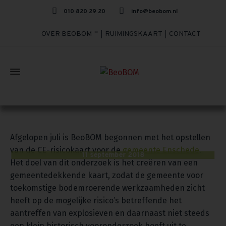
010 820 29 20
info@beobom.nl
OVER BEOBOM
RUIMINGSKAART
CONTACT
Bommen op Enschede?
Afgelopen juli is BeoBOM begonnen met het opstellen
van de CE-risicokaart voor de
gemeente Enschede
.
11 september 2018
Het doel van dit onderzoek is het creëren van een
gemeentedekkende kaart, zodat de gemeente voor
toekomstige bodemroerende werkzaamheden zicht
heeft op de mogelijke risico’s betreffende het
aantreffen van explosieven en daarnaast niet steeds
een klein historisch vooronderzoek hoeft uit te