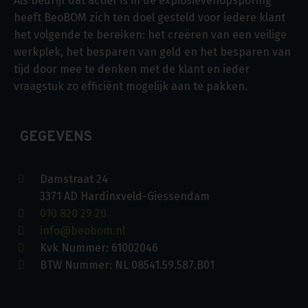
Als bedrijf dat actief is in de explosievenopsporing
heeft BeoBOM zich ten doel gesteld voor iedere klant
het volgende te bereiken: het creëren van een veilige
werkplek, het besparen van geld en het besparen van
tijd door mee te denken met de klant en ieder
vraagstuk zo efficiënt mogelijk aan te pakken.
GEGEVENS
Damstraat 24
3371 AD Hardinxveld-Giessendam
010 820 29 20
info@beobom.nl
Kvk Nummer: 61002046
BTW Nummer: NL 08541.59.587.B01