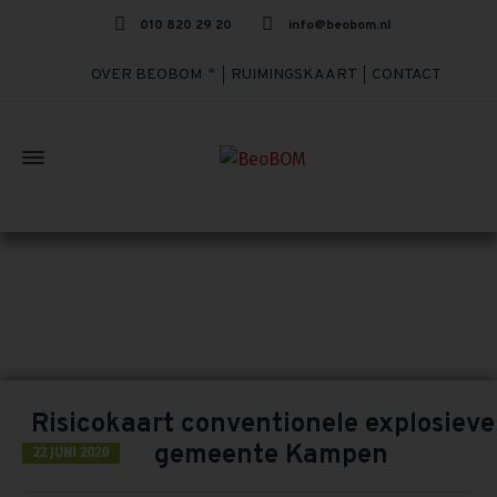
010 820 29 20
info@beobom.nl
OVER BEOBOM
RUIMINGSKAART
CONTACT
TAG ARCHIVES: OCE
Home
»
OCE
Risicokaart conventionele explosiev
gemeente Kampen
22 JUNI 2020