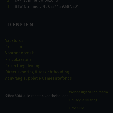
Kvk Nummer: 61002046
BTW Nummer: NL 08541.59.587.B01
DIENSTEN
Vacatures
Pre-scan
Vooronderzoek
Risicokaarten
Projectbegeleiding
Directievoering & toezichthouding
Aanvraag suppletie Gemeentefonds
Webdesign Vanoo Media
©
BeoBOM
. Alle rechten voorbehouden.
Privacyverklaring
a
Brochure